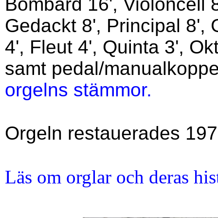
Bombard 16', Violon­cell 
Gedackt 8', Principal 8',
4', Fleut 4', Quinta 3', Ok
samt pedal/manualkoppe
orgelns stämmor.
Orgeln restauerades 19
Läs om orglar och deras his